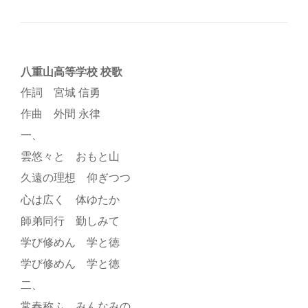
八重山高等学校 校歌
作詞 宮城 信勇
作曲 外間 永律
一、
雲悠々と おもと山
久遠の理想 仰ぎつつ
心は広く 体ゆたか
師弟同行 勤しみて
学び修めん 学と徳
学び修めん 学と徳
二、
常春称ふ みんなみの