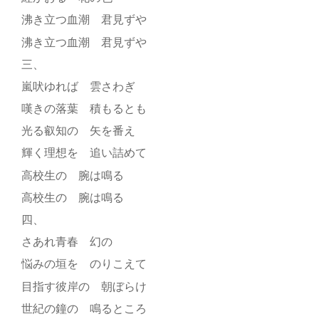
沸き立つ血潮 君見ずや
沸き立つ血潮 君見ずや
三、
嵐吠ゆれば 雲さわぎ
嘆きの落葉 積もるとも
光る叡知の 矢を番え
輝く理想を 追い詰めて
高校生の 腕は鳴る
高校生の 腕は鳴る
四、
さあれ青春 幻の
悩みの垣を のりこえて
目指す彼岸の 朝ぼらけ
世紀の鐘の 鳴るところ