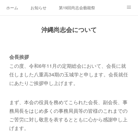
ホーム
お知らせ
第19回尚志会藝能祭
沖縄尚志会について
お問い合わせ
第18回尚志会藝能祭
沖縄尚志会について
第25回沖縄尚志会グラウンドゴルフ大会・総会
第17回尚志会藝能祭
第24回沖縄尚志会グラウンドゴルフ大会・総会
第16回藝能祭ダイジェスト
会長挨拶
この度、令和6年11月の定期総会において、会長に就
第15回藝能祭ダイジェスト
任しました八重高34期の玉城学と申します。会長就任
にあたりご挨拶申し上げます。
まず、本会の役員を務めてこられた会長、副会長、事
務局長をはじめ多くの事務局員等の皆様のこれまでの
ご苦労に対し敬意を表するとともに心から感謝申し上
げます。