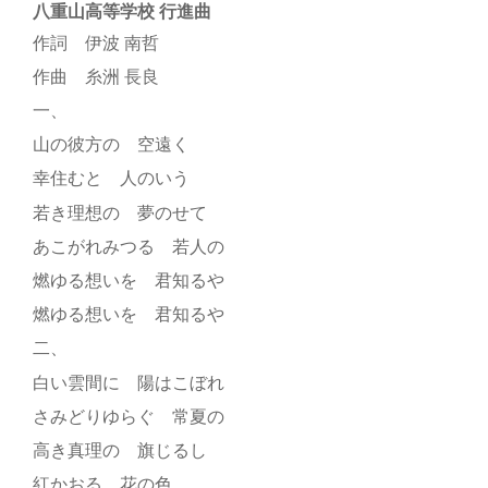
八重山高等学校 行進曲
作詞 伊波 南哲
作曲 糸洲 長良
一、
山の彼方の 空遠く
幸住むと 人のいう
若き理想の 夢のせて
あこがれみつる 若人の
燃ゆる想いを 君知るや
燃ゆる想いを 君知るや
二、
白い雲間に 陽はこぼれ
さみどりゆらぐ 常夏の
高き真理の 旗じるし
紅かおる 花の色