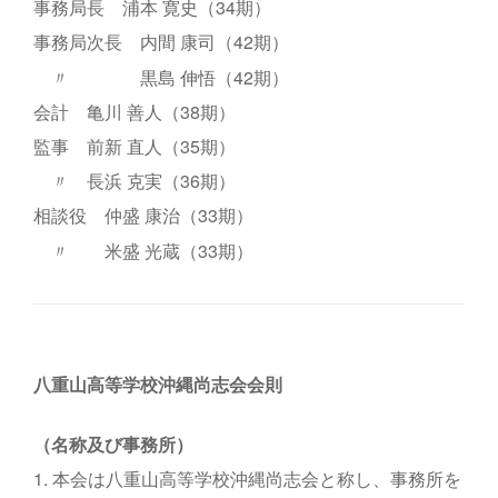
事務局長 浦本 寛史（34期）
事務局次長 内間 康司（42期）
〃 黒島 伸悟（42期）
会計 亀川 善人（38期）
監事 前新 直人（35期）
〃 長浜 克実（36期）
相談役 仲盛 康治（33期）
〃 米盛 光蔵（33期）
八重山高等学校沖縄尚志会会則
（名称及び事務所）
1. 本会は八重山高等学校沖縄尚志会と称し、事務所を