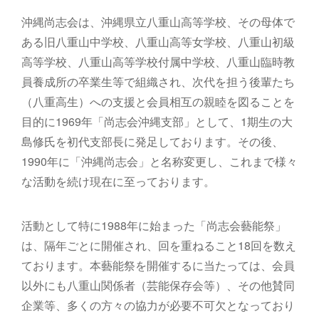
沖縄尚志会は、沖縄県立八重山高等学校、その母体で
ある旧八重山中学校、八重山高等女学校、八重山初級
高等学校、八重山高等学校付属中学校、八重山臨時教
員養成所の卒業生等で組織され、次代を担う後輩たち
（八重高生）への支援と会員相互の親睦を図ることを
目的に1969年「尚志会沖縄支部」として、1期生の大
島修氏を初代支部長に発足しております。その後、
1990年に「沖縄尚志会」と名称変更し、これまで様々
な活動を続け現在に至っております。
活動として特に1988年に始まった「尚志会藝能祭」
は、隔年ごとに開催され、回を重ねること18回を数え
ております。本藝能祭を開催するに当たっては、会員
以外にも八重山関係者（芸能保存会等）、その他賛同
企業等、多くの方々の協力が必要不可欠となっており