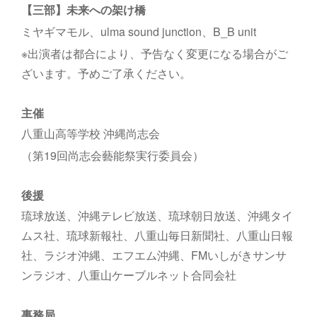
【三部】未来への架け橋
ミヤギマモル、ulma sound junction、B_B unit
※出演者は都合により、予告なく変更になる場合がご
ざいます。予めご了承ください。
主催
八重山高等学校 沖縄尚志会
（第19回尚志会藝能祭実行委員会）
後援
琉球放送、沖縄テレビ放送、琉球朝日放送、沖縄タイ
ムス社、琉球新報社、八重山毎日新聞社、八重山日報
社、ラジオ沖縄、エフエム沖縄、FMいしがきサンサ
ンラジオ、八重山ケーブルネット合同会社
事務局