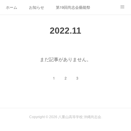
ホーム
お知らせ
第19回尚志会藝能祭
沖縄尚志会について
お問い合わせ
第18回尚志会藝能祭
2022
.
11
第25回沖縄尚志会グラウンドゴルフ大会・総会
第17回尚志会藝能祭
第24回沖縄尚志会グラウンドゴルフ大会・総会
第16回藝能祭ダイジェスト
まだ記事がありません。
第15回藝能祭ダイジェスト
1
2
3
Copyright ©
2026
八重山高等学校 沖縄尚志会
.