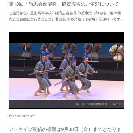
第18回「尚志会藝能祭」協賛広告のご依頼について
ご協賛各位八重山高等学校沖縄尚志会会長 仲盛康治（印省略）第18回
尚志会藝能祭実行委員会実行委員長 米盛光藏（印省略）謹啓時下ます…
2022.09.28 05:07
アーカイブ配信の視聴は9月30日（金）までとなりま