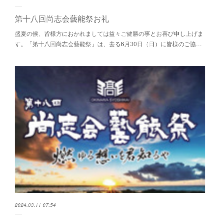
第十八回尚志会藝能祭お礼
盛夏の候、皆様方におかれましては益々ご健勝の事とお喜び申し上げま
す。「第十八回尚志会藝能祭」は、去る6月30日（日）に皆様のご協…
2024.03.11 07:54