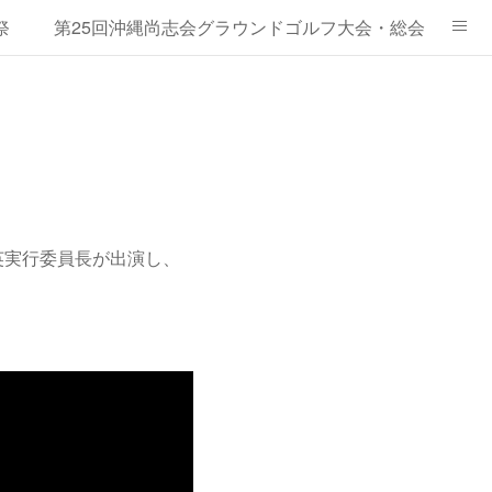
祭
第25回沖縄尚志会グラウンドゴルフ大会・総会
ェスト
第15回藝能祭ダイジェスト
英実行委員長が出演し、