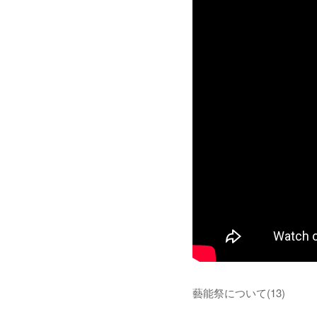
藝能祭について
(
13
)