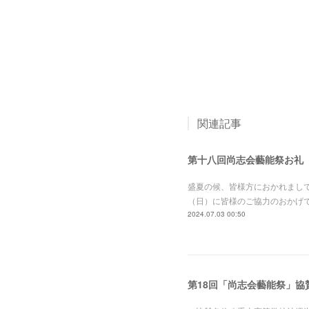
関連記事
第十八回尚志会藝能祭お礼
盛夏の候、皆様方におかれまして
（日）に皆様のご協力のおかげ
2024.07.03 00:50
第18回「尚志会藝能祭」協