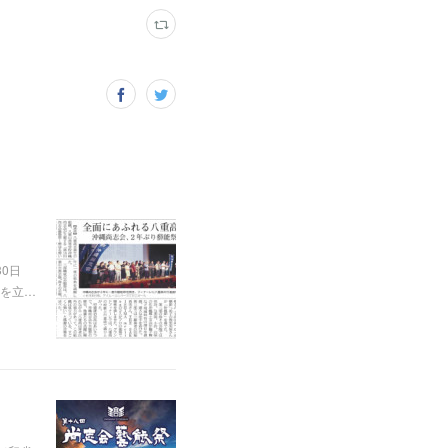
0日
を立…