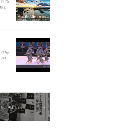
（印省
解と…
ブ配信
イブ配…
いただきました。