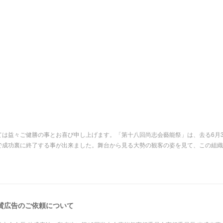
は益々ご健勝の事とお喜び申し上げます。「第十八回尚志会藝能祭」は、去る6月3
で成功裏に終了する事が出来ました。舞台から見る大勢の観客の姿を見て、この組織
賛広告のご依頼について