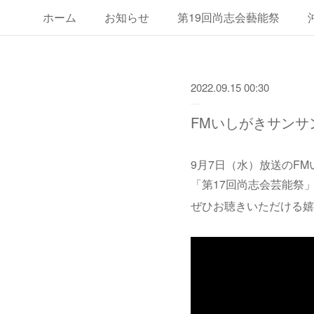
ホーム
お知らせ
第19回尚志会藝能祭
第17回尚志会藝能祭
第24回沖
2022.09.15 00:30
FMいしがきサン
9月7日（水）放送のF
「第17回尚志会芸能祭
ぜひお聴きいただける嬉