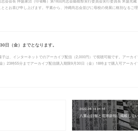
志会会長 仲盛康治（印省略）第18回尚志会藝能祭実行委員会実行委員長 米盛光藏
こととお喜び申し上げます。平素から、沖縄尚志会並びに母校の発展に格別なるご理
30日（金）までとなります。
様子は、インターネットでのアーカイブ配信（2,000円）で視聴可能です。アーカイ
（金）23時55分までアーカイブ配信購入期限9月30日（金）18時まで購入可アーカ
2022.09.14 01:10
八重山日報と琉球新報に掲載して