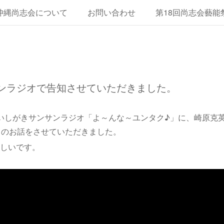
沖縄尚志会について
お問い合わせ
第18回尚志会藝能
縄尚志会グラウンドゴルフ大会・総会
第16回藝能祭ダイジ
サンラジオで告知させていただきました。
Mいしがきサンサンラジオ「よ～んな～ユンタク♪」に、崎原克
」のお話をさせていただきました。
しいです。