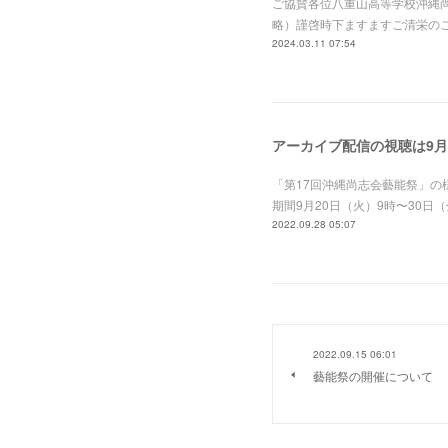
ご協賛各位八重山高等学校沖縄尚
略）謹啓時下ますますご清栄の
2024.03.11 07:54
アーカイブ配信の視聴は9月
「第17回沖縄尚志会藝能祭」の
期間9月20日（火）9時〜30日
2022.09.28 05:07
2022.09.15 06:01
藝能祭の開催について