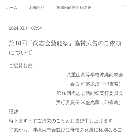
ホーム
お知らせ
第19回尚志会藝能祭
沖縄尚志会について
お問い合わせ
第18回尚志会藝能祭
2024.03.11 07:54
第25回沖縄尚志会グラウンドゴルフ大会・総会
第17回尚志会藝能祭
第18回「尚志会藝能祭」協賛広告のご依頼
第24回沖縄尚志会グラウンドゴルフ大会・総会
について
第16回藝能祭ダイジェスト
ご協賛各位
第15回藝能祭ダイジェスト
八重山高等学校沖縄尚志会
会長 仲盛康治（印省略）
第18回尚志会藝能祭実行委員会
実行委員長 米盛光藏（印省略）
謹啓
時下ますますご清栄のこととお喜び申し上げます。
平素から、沖縄尚志会並びに母校の発展に格別なるご