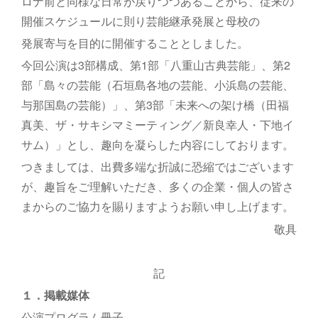
ロナ前と同様な日常が戻りつつあることから、従来の
開催スケジュールに則り芸能継承発展と母校の
発展寄与を目的に開催することとしました。
今回公演は3部構成、第1部「八重山古典芸能」、第2
部「島々の芸能（石垣島各地の芸能、小浜島の芸能、
与那国島の芸能）」、第3部「未来への架け橋（田福
真美、ザ・サキシマミーティング／新良幸人・下地イ
サム）」とし、趣向を凝らした内容にしております。
つきましては、出費多端な折誠に恐縮ではございます
が、趣旨をご理解いただき、多くの企業・個人の皆さ
まからのご協力を賜りますようお願い申し上げます。
敬具
記
１．掲載媒体
公演プログラム冊子