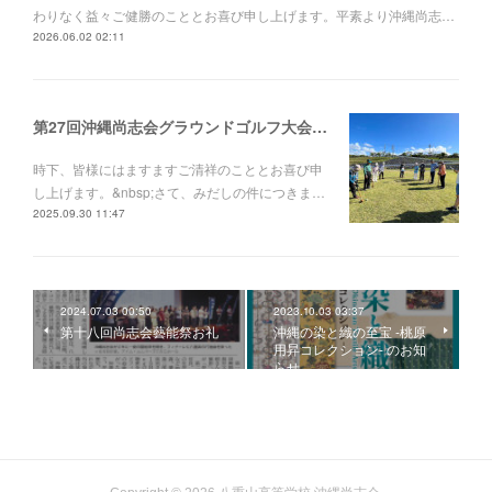
わりなく益々ご健勝のこととお喜び申し上げます。平素より沖縄尚志…
2026.06.02 02:11
第27回沖縄尚志会グラウンドゴルフ大会並びに総会のご案内
時下、皆様にはますますご清祥のこととお喜び申
し上げます。&nbsp;さて、みだしの件につきま…
2025.09.30 11:47
2024.07.03 00:50
2023.10.03 03:37
第十八回尚志会藝能祭お礼
沖縄の染と織の至宝 -桃原
用昇コレクション- のお知
らせ