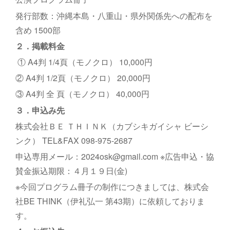
発行部数：沖縄本島・八重山・県外関係先への配布を
含め 1500部
２．掲載料金
① A4判 1/4頁（モノクロ） 10,000円
② A4判 1/2頁（モノクロ） 20,000円
③ A4判 全 頁（モノクロ） 40,000円
３．申込み先
株式会社ＢＥ ＴＨＩＮＫ（カブシキガイシャ ビーシ
ンク） TEL&FAX 098-975-2687
申込専用メール：2024osk@gmail.com ※広告申込・協
賛金振込期限：４月１９日(金)
※今回プログラム冊子の制作につきましては、株式会
社BE THINK（伊礼弘一 第43期）に依頼しておりま
す。