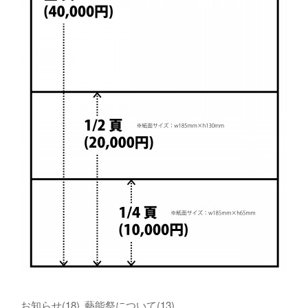
お知らせ
(
18
)
藝能祭について
(
13
)