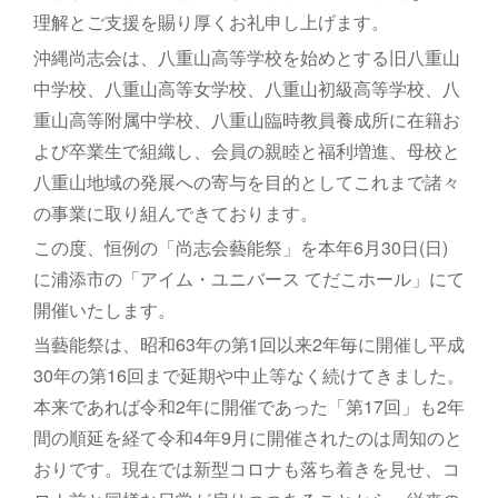
理解とご支援を賜り厚くお礼申し上げます。
沖縄尚志会は、八重山高等学校を始めとする旧八重山
中学校、八重山高等女学校、八重山初級高等学校、八
重山高等附属中学校、八重山臨時教員養成所に在籍お
よび卒業生で組織し、会員の親睦と福利増進、母校と
八重山地域の発展への寄与を目的としてこれまで諸々
の事業に取り組んできております。
この度、恒例の「尚志会藝能祭」を本年6月30日(日)
に浦添市の「アイム・ユニバース てだこホール」にて
開催いたします。
当藝能祭は、昭和63年の第1回以来2年毎に開催し平成
30年の第16回まで延期や中止等なく続けてきました。
本来であれば令和2年に開催であった「第17回」も2年
間の順延を経て令和4年9月に開催されたのは周知のと
おりです。現在では新型コロナも落ち着きを見せ、コ